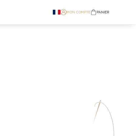
MON COMPTE
PANIER
items in cart, view bag