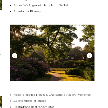
Accès Wi-Fi gratuit dans tout l’hôtel
Solarium + Fitness
,
Hôtel 5 étoiles Relais & Châteaux à Aix-en-Provence
23 chambres et suites
Restaurant gastronomique