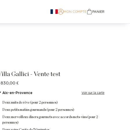
MON COMPTE
PANIER
items in cart, view bag
Villa Gallici - Vente test
 830,00 €
 Aix-en-Provence
Voir sur la carte
Deux nuits de rêve (pour 2 personnes)
Deux petits matins gourmands (pour 2 personnes)
Deux merveilleux dîners gourmets avec accords mets-vins (pour 2
personnes)
Deux soins Carita de 50 minutes