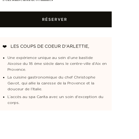
RÉSERVER
❤️
LES COUPS DE COEUR D'ARLETTIE,
Une expérience unique au sein d’une bastide
Aixoise du 18 ème siècle dans le centre-ville d’Aix en
Provence.
La cuisine gastronomique du chef Christophe
Gavot, qui allie la caresse de la Provence et la
é
Disponibilités
douceur de l’Italie.
L’accès au spa Carita avec un soin d'exception du
corps.