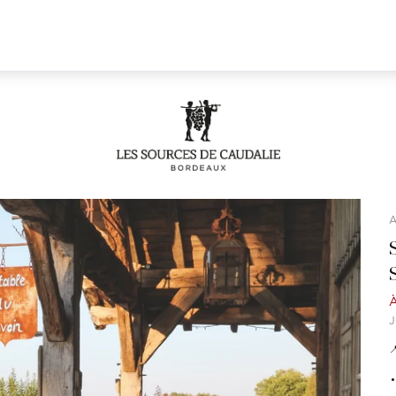
A
À
J
