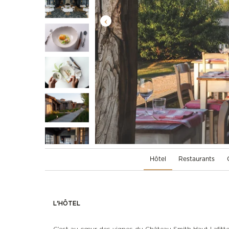
Hôtel
Restaurants
L'HÔTEL
C’est au cœur des vignes du Château Smith Haut Lafitte