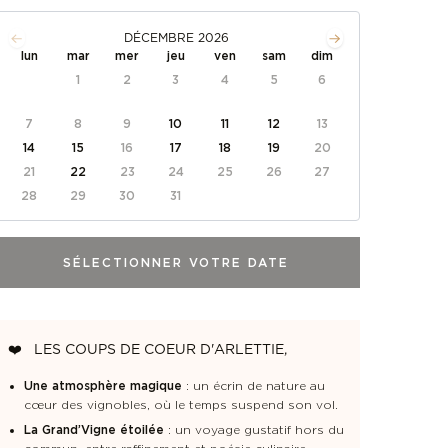
DÉCEMBRE 2026
lun
mar
mer
jeu
ven
sam
dim
1
2
3
4
5
6
7
8
9
10
11
12
13
14
15
16
17
18
19
20
21
22
23
24
25
26
27
28
29
30
31
SÉLECTIONNER VOTRE DATE
❤️
LES COUPS DE COEUR D'ARLETTIE,
Une atmosphère magique
: un écrin de nature au
cœur des vignobles, où le temps suspend son vol.
La Grand’Vigne étoilée
: un voyage gustatif hors du