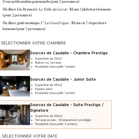
Deux petits matins gourmands (pour 2 personnes)
Un dîner à la Brasserie
La Table du Lavoir
- Menu 3 plats hors boissons
(pour 2 personnes)
Un dîner gastronomique 1*
La Grand'vigne
- Menu en 7 étapes hors
boissons (pour 2 personnes)
. SÉLECTIONNER VOTRE CHAMBRE
Sources de Caudalie - Chambre Prestige
Superficie de 32m2
Balcon ou terrasse
Possibilité d'accueillir 1 enfant
Sources de Caudalie - Junior Suite
Superficie de 45m2
Espace salon
Possibilité d'accueillir 1 enfant
Sources de Caudalie - Suite Prestige /
Signature
Superficie de 50m2
Terrasse privée - Emplacement privilégié
Possibilité d'accueillir 2 enfants
. SÉLECTIONNER VOTRE DATE