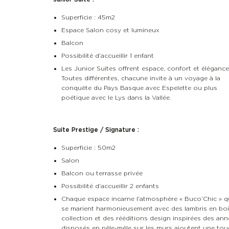
Superficie : 45m2
Espace Salon cosy et lumineux
Balcon
Possibilité d'accueillir 1 enfant
Les Junior Suites offrent espace, confort et élégance
Toutes différentes, chacune invite à un voyage à la
conquête du Pays Basque avec Espelette ou plus
poétique avec le Lys dans la Vallée.
Suite Prestige / Signature :
Superficie : 50m2
Salon
Balcon ou terrasse privée
Possibilité d'accueillir 2 enfants
Chaque espace incarne l'atmosphère « Buco’Chic » qui 
se marient harmonieusement avec des lambris en bois
collection et des rééditions design inspirées des ann
disposés en pêle-mêle sur les murs ajoutent une touc