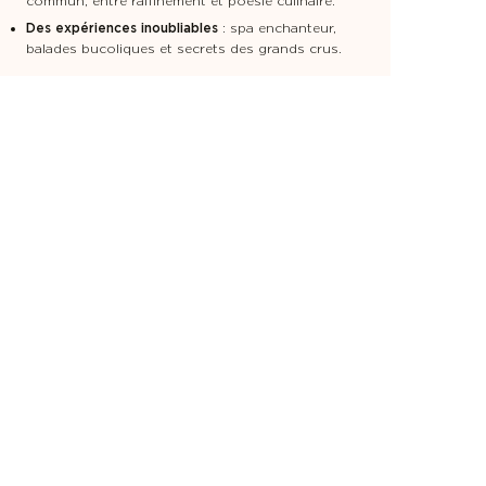
commun, entre raffinement et poésie culinaire.
Des expériences inoubliables
: spa enchanteur,
balades bucoliques et secrets des grands crus.