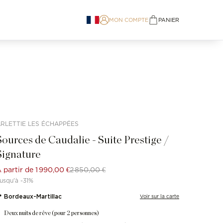
MON COMPTE
PANIER
items in cart, view bag
RLETTIE LES ÉCHAPPÉES
Sources de Caudalie - Suite Prestige /
Signature
 partir de
1 990,00 €
2 850,00 €
usqu'à -31%
 Bordeaux-Martillac
Voir sur la carte
Deux nuits de rêve (pour 2 personnes)